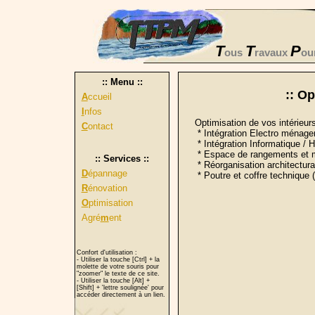
T
T
P
ous
ravaux
ou
:: Menu ::
:: Op
A
ccueil
I
nfos
Optimisation de vos intérieur
C
ontact
* Intégration Electro ménager
* Intégration Informatique / Hi
* Espace de rangements et 
:: Services ::
* Réorganisation architectura
D
épannage
* Poutre et coffre technique ( 
R
énovation
O
ptimisation
Agré
m
ent
Confort d'utilisation :
- Utiliser la touche [Ctrl] + la
molette de votre souris pour
"zoomer" le texte de ce site.
- Utiliser la touche [Alt] +
[Shift] + 'lettre soulignée' pour
accéder directement à un lien.