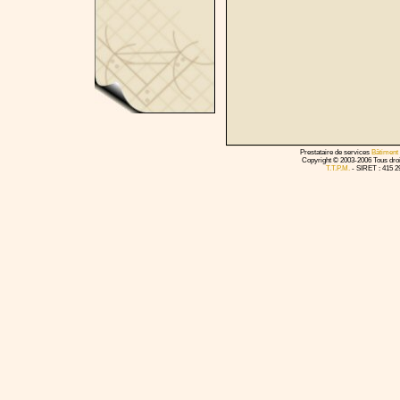
Prestataire de services
Bâtiment
Copyright © 2003-2006 Tous droit
T.T.P.M.
- SIRET : 415 29