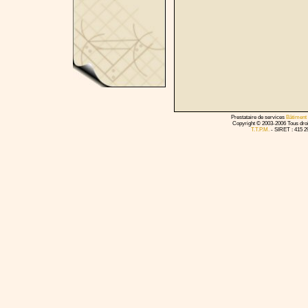
Prestataire de services
Bâtiment
Copyright © 2003-2006 Tous droit
T.T.P.M.
- SIRET : 415 29