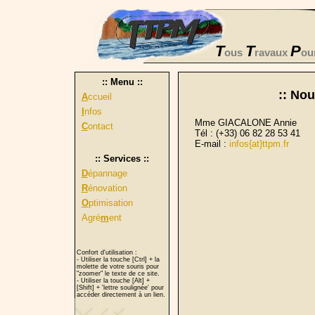
T
T
P
ous
ravaux
ou
:: Menu ::
:: Nou
A
ccueil
I
nfos
Mme GIACALONE Annie
C
ontact
Tél : (+33) 06 82 28 53 41
E-mail :
infos{at}ttpm.fr
:: Services ::
D
épannage
R
énovation
O
ptimisation
Agré
m
ent
Confort d'utilisation :
- Utiliser la touche [Ctrl] + la
molette de votre souris pour
"zoomer" le texte de ce site.
- Utiliser la touche [Alt] +
[Shift] + 'lettre soulignée' pour
accéder directement à un lien.